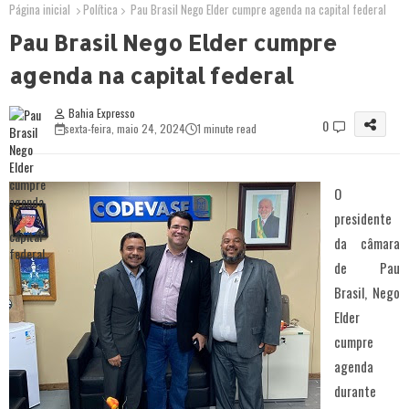
Página inicial
Política
Pau Brasil Nego Elder cumpre agenda na capital federal
Pau Brasil Nego Elder cumpre
agenda na capital federal
Bahia Expresso
0
sexta-feira, maio 24, 2024
1 minute read
O
presidente
da câmara
de Pau
Brasil, Nego
Elder
cumpre
agenda
durante