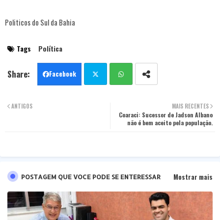
Politicos do Sul da Bahia
Tags
Política
Facebook
Twit
Wha
ANTIGOS
MAIS RECENTES
ter
tsa
Coaraci: Sucessor de Jadson Albano
não é bem aceito pela população.
pp
Mostrar mais
POSTAGEM QUE VOCE PODE SE ENTERESSAR