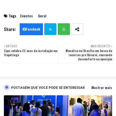
Tags
Eventos
Geral
Facebook
Twit
Wha
ANTIGOS
MAIS RECENTES
Caps celebra 22 anos de instalação em
ter
tsa
Monalisa vai Brasília em busca de
Itapetinga
recursos pra Ibicaraí, causando
desconforto na oposição
pp
Mostrar mais
POSTAGEM QUE VOCE PODE SE ENTERESSAR