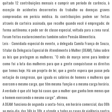
quitado 12 contribuições mensais e cumprir um período de carência, à
exceção de acidentes decorrentes do trabalho ou doenças graves
comprovadas em perícia médica. As contribuições podem ser feitas
através de carteira assinada, que recolhe quando você é empregado; de
forma autônoma; e pode ser de classe especial, voltada para a zona rural.
Foram feitos esclarecimentos também sobre Pensão Alimentícia.
Leis - Convidada especial do evento, a delegada Camila França de Souza,
titular da Delegacia Especial de Atendimento à Mulher (DEAM), falou sobre
as leis que protegem as mulheres. “O mês de março serve para lembrar
como foi a luta das mulheres para que a gente conquistasse os direitos
que temos hoje. Há um projeto de lei, que a gente espera que passe pela
votação do congresso, que iguala os salários de homens e mulheres que
exercem o mesmo cargo, que têm mesma função e a mesma carga horária.
A verdade é que até hoje há casos que a mulher que ganha bem menos que
o homem exercendo o mesmo cargo”, afirmou.
A DEAM funciona de segunda a sexta-feira, em horário comercial, das 08h
ao meio-dia, das 14h às 18h, e atende a todos os casos de violência contra