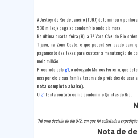
A Justiça do Rio de Janeiro (TJRJ) determinou a penhora
530 mil seja paga ao condomínio onde ele mora.
Na última quarta-feira (8), a 7ª Vara Cível do Rio orde
Tijuca, na Zona Oeste, e que poderá ser usado para q
pagamento das taxas para custear a manutenção do condo
meio milhão.
Procurado pelo
g1
, o advogado Marcos Ferreira, que defe
mas por ele e sua família terem sido proibidos de usar 
nota completa abaixo).
O
g1
tenta contato com o condomínio Quintas do Rio.
N
"Há uma decisão do dia 8/2, em que foi solicitada a expedição
Nota de de