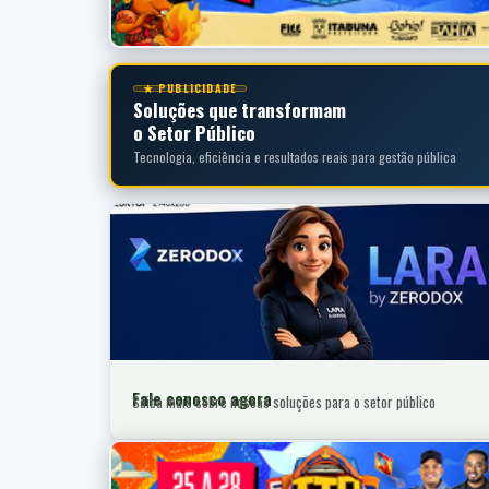
★ PUBLICIDADE
Soluções que transformam
o Setor Público
Tecnologia, eficiência e resultados reais para gestão pública
Fale conosco agora
Saiba mais sobre nossas soluções para o setor público