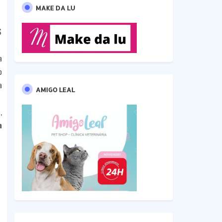
MAKE DA LU
$
a
o
a
AMIGO LEAL
,
a