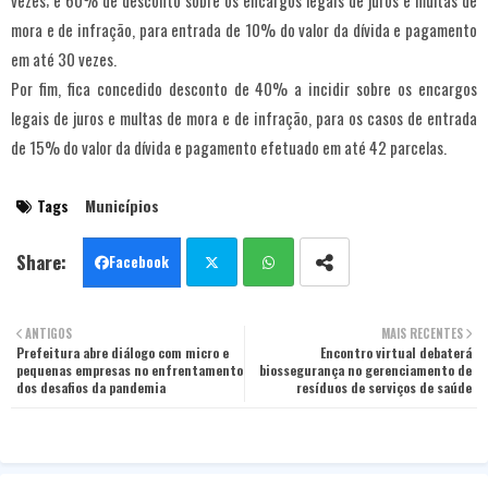
vezes; e 60% de desconto sobre os encargos legais de juros e multas de
mora e de infração, para entrada de 10% do valor da dívida e pagamento
em até 30 vezes.
Por fim, fica concedido desconto de 40% a incidir sobre os encargos
legais de juros e multas de mora e de infração, para os casos de entrada
de 15% do valor da dívida e pagamento efetuado em até 42 parcelas.
Tags
Municípios
Facebook
Twit
Wha
ANTIGOS
MAIS RECENTES
Prefeitura abre diálogo com micro e
ter
tsa
Encontro virtual debaterá
pequenas empresas no enfrentamento
biossegurança no gerenciamento de
dos desafios da pandemia
resíduos de serviços de saúde
pp