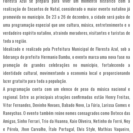
Floresta Azul se prepara para viver um momento histórico com a
realização do Encantos de Natal, considerado o maior evento natalino já
promovido no município. De 23 a 26 de dezembro, a cidade será palco de
uma programação especial que une cultura, música, entretenimento e o
verdadeiro espírito natalino, atraindo moradores, visitantes e turistas de
toda a região.
Idealizado e realizado pela Prefeitura Municipal de Floresta Azul, sob a
liderança do prefeito Hermanio Bambu, o evento marca uma nova fase na
promoção de grandes celebrações no município, fortalecendo a
identidade cultural, movimentando a economia local e proporcionando
lazer gratuito para toda a população.
A programação conta com um elenco de peso da música nacional e
regional. Entre as principais atrações confirmadas estão Henry Freitas,
Vitor Fernandes, Devinho Novaes, Babado Novo, La Fúria, Larissa Gomes e
Raneychas. O evento também reúne nomes consagrados como Boteco das
Amigas, Sinho Ferrari, Trio da Huanna, Kaio Oliveira, Netinho do Forró, Ney
e Pérola, Jhon Carvalho, Ítalo Portugal, Elvis Style, Mathias Vaqueiro,