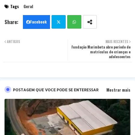
Tags
Geral
Facebook
Twit
Wha
ANTIGOS
MAIS RECENTES
ter
tsa
Fundação Marimbeta abre período de
matrículas de crianças e
adolescentes
pp
Mostrar mais
POSTAGEM QUE VOCE PODE SE ENTERESSAR