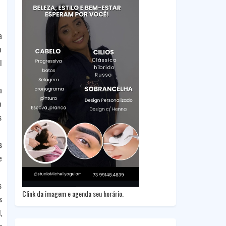
a
o
l
a
o
s
s
e
s
Clink da imagem e agenda seu horário.
s
,