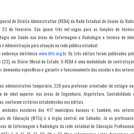
pecial de Direito Administrativo (REDA) da Rede Estadual de Ensino da Bahi
23 de fevereiro. São quase três mil vagas para as funções de técnic
estágio em Saúde nas áreas de Enfermagem e Radiologia e técnico de níve
s e Administração para atuação na rede pública estadual.
o endereço eletrônico
www.ibfc.org.br
. Os três editais foram publicados pel
a (23), no Diário Oficial do Estado. O REDA é uma modalidade de contrataçã
er demandas específicas e garantir o funcionamento das escolas e dos setore
co administrativo temporário, 228 para professor orientador de estágio na
de nível superior nas áreas de Engenharia, Arquitetura, Contabilidade 
as, conforme critérios estabelecidos nos editais.
 unidades escolares dos 417 municípios baianos e, também, nos setore
iais de Educação (NTEs) e o órgão central, em Salvador. Já os professore
icos de Enfermagem e Radiologia da rede estadual de Educação Profissional