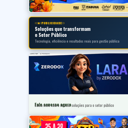
★ PUBLICIDADE
Soluções que transformam
o Setor Público
Tecnologia, eficiência e resultados reais para gestão pública
Fale conosco agora
Saiba mais sobre nossas soluções para o setor público