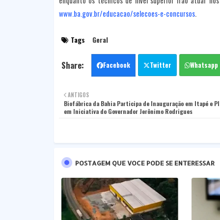
enquanto os técnicos de nível superior irão atuar nos
www.ba.gov.br/educacao/selecoes-e-concursos
.
Tags
Geral
Facebook
Twitter
Whatsapp
ANTIGOS
Biofábrica da Bahia Participa de Inauguração em Itapé e P
em Iniciativa do Governador Jerônimo Rodrigues
POSTAGEM QUE VOCE PODE SE ENTERESSAR