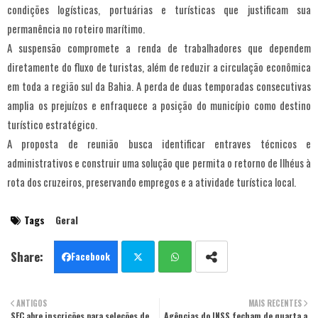
condições logísticas, portuárias e turísticas que justificam sua
permanência no roteiro marítimo.
A suspensão compromete a renda de trabalhadores que dependem
diretamente do fluxo de turistas, além de reduzir a circulação econômica
em toda a região sul da Bahia. A perda de duas temporadas consecutivas
amplia os prejuízos e enfraquece a posição do município como destino
turístico estratégico.
A proposta de reunião busca identificar entraves técnicos e
administrativos e construir uma solução que permita o retorno de Ilhéus à
rota dos cruzeiros, preservando empregos e a atividade turística local.
Tags
Geral
Facebook
Twit
Wha
ANTIGOS
MAIS RECENTES
SEC abre inscrições para seleções de
ter
Agências do INSS fecham de quarta a
tsa