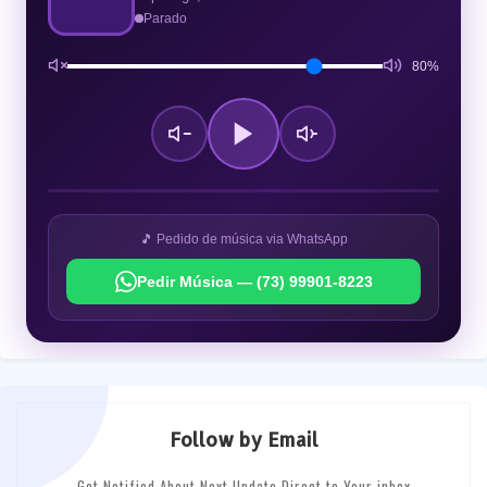
Parado
80%
🎵 Pedido de música via WhatsApp
Pedir Música — (73) 99901-8223
Follow by Email
Get Notified About Next Update Direct to Your inbox