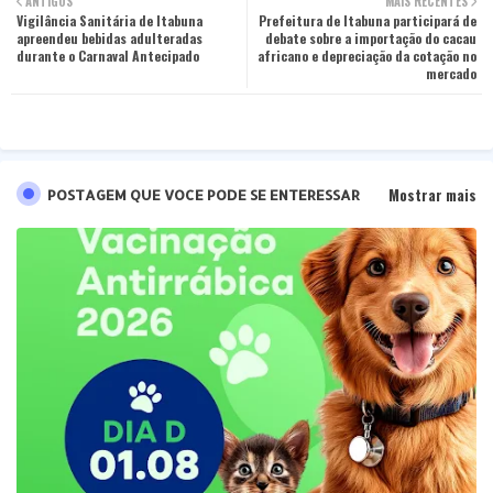
ANTIGOS
MAIS RECENTES
Vigilância Sanitária de Itabuna
ter
Prefeitura de Itabuna participará de
tsa
apreendeu bebidas adulteradas
debate sobre a importação do cacau
durante o Carnaval Antecipado
africano e depreciação da cotação no
pp
mercado
Mostrar mais
POSTAGEM QUE VOCE PODE SE ENTERESSAR