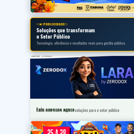
★ PUBLICIDADE
Soluções que transformam
o Setor Público
Tecnologia, eficiência e resultados reais para gestão pública
Fale conosco agora
Saiba mais sobre nossas soluções para o setor público