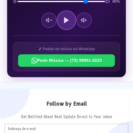
80%
🎵 Pedido de música via WhatsApp
Pedir Música — (73) 99901-8223
Follow by Email
Get Notified About Next Update Direct to Your inbox