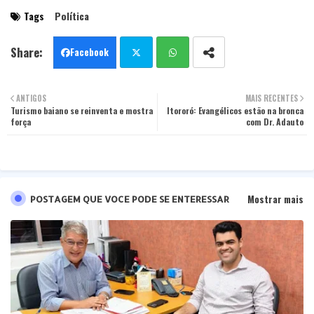
Tags
Política
Facebook
Twit
Wha
ANTIGOS
MAIS RECENTES
Turismo baiano se reinventa e mostra
ter
tsa
Itororó: Evangélicos estão na bronca
força
com Dr. Adauto
pp
Mostrar mais
POSTAGEM QUE VOCE PODE SE ENTERESSAR