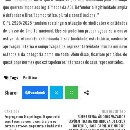
que querem impor aos legitimados da ADI. Defender a legitimidade ampla
é defender o Brasil democrático, plural e constitucional.”
O PL 2928/2025 também restringe a atuação de sindicatos e entidades
de classe de âmbito nacional. Eles só poderiam propor ações se a causa
estiver diretamente relacionada à sua finalidade estatutária, mediante
aprovação interna e comprovação de representatividade mínima em nove
estados e da categoria como um todo. Além disso, ficariam proibidos de
questionar normas que extrapolem os interesses de seus representados.
Tags
Política
Facebook
Twit
Wha
ANTIGOS
MAIS RECENTES
Emprego em Itapetinga: O que está
ter
tsa
BUERAREMA: ÁUDIOS VAZADOS
acontecendo com o comércio e os
EXPÕEM TRAMA CRIMINOSA DE ERLON
outros setores enquanto a indústria
BOTELHO, IGOR CARILLO E MURILO
pp