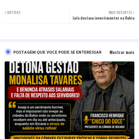
Twit
Wha
ANTIGOS
MAIS RECENTES
ter
Lula destaca investimentos na Bahia
tsa
pp
Mostrar mais
POSTAGEM QUE VOCE PODE SE ENTERESSAR