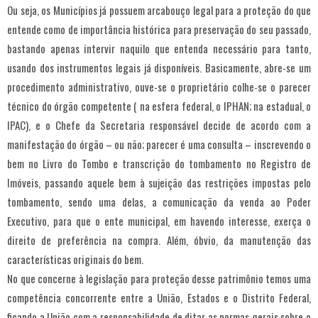
Ou seja, os Municípios já possuem arcabouço legal para a proteção do que
entende como de importância histórica para preservação do seu passado,
bastando apenas intervir naquilo que entenda necessário para tanto,
usando dos instrumentos legais já disponíveis. Basicamente, abre-se um
procedimento administrativo, ouve-se o proprietário colhe-se o parecer
técnico do órgão competente ( na esfera federal, o IPHAN; na estadual, o
IPAC), e o Chefe da Secretaria responsável decide de acordo com a
manifestação do órgão – ou não; parecer é uma consulta – inscrevendo o
bem no Livro do Tombo e transcrição do tombamento no Registro de
Imóveis, passando aquele bem à sujeição das restrições impostas pelo
tombamento, sendo uma delas, a comunicação da venda ao Poder
Executivo, para que o ente municipal, em havendo interesse, exerça o
direito de preferência na compra. Além, óbvio, da manutenção das
características originais do bem.
No que concerne à legislação para proteção desse patrimônio temos uma
competência concorrente entre a União, Estados e o Distrito Federal,
ficando a União com a responsabilidade de ditar as normas gerais sobre o