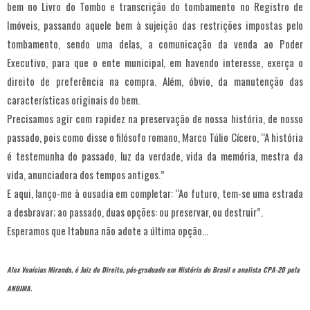
bem no Livro do Tombo e transcrição do tombamento no Registro de
Imóveis, passando aquele bem à sujeição das restrições impostas pelo
tombamento, sendo uma delas, a comunicação da venda ao Poder
Executivo, para que o ente municipal, em havendo interesse, exerça o
direito de preferência na compra. Além, óbvio, da manutenção das
características originais do bem.
Precisamos agir com rapidez na preservação de nossa história, de nosso
passado, pois como disse o filósofo romano, Marco Túlio Cícero, “A história
é testemunha do passado, luz da verdade, vida da memória, mestra da
vida, anunciadora dos tempos antigos.”
E aqui, lanço-me à ousadia em completar: “Ao futuro, tem-se uma estrada
a desbravar; ao passado, duas opções: ou preservar, ou destruir”.
Esperamos que Itabuna não adote a última opção…
Alex Venícius Miranda, é Juiz de Direito, pós-graduado em História do Brasil e analista CPA-20 pela
ANBIMA.