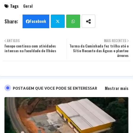
Tags
Geral
Facebook
Twit
Wha
ANTIGOS
MAIS RECENTES
Fenopo continua com atividades
ter
Turma da Caminhada fez trilha até o
tsa
intensas na Faculdade de Ilhéus
Sítio Recanto das Águas e plantou
árvores
pp
Mostrar mais
POSTAGEM QUE VOCE PODE SE ENTERESSAR