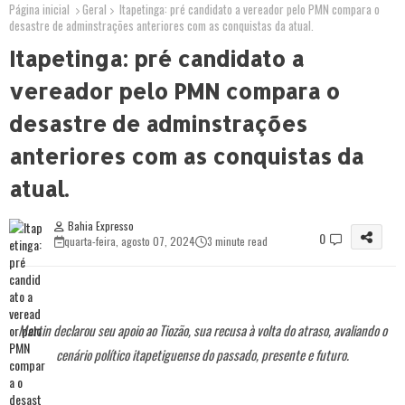
Página inicial
Geral
Itapetinga: pré candidato a vereador pelo PMN compara o
desastre de adminstrações anteriores com as conquistas da atual.
Itapetinga: pré candidato a
vereador pelo PMN compara o
desastre de adminstrações
anteriores com as conquistas da
atual.
Bahia Expresso
0
quarta-feira, agosto 07, 2024
3 minute read
Martin declarou seu apoio ao Tiozão, sua recusa à volta do atraso, avaliando o
cenário político itapetiguense do passado, presente e futuro.