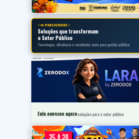
★ PUBLICIDADE
Soluções que transformam
o Setor Público
Tecnologia, eficiência e resultados reais para gestão pública
Fale conosco agora
Saiba mais sobre nossas soluções para o setor público