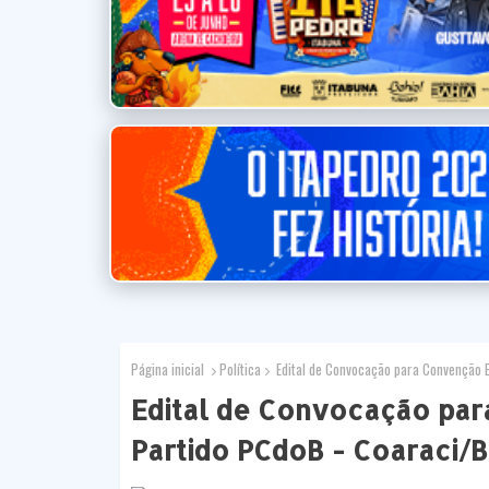
Página inicial
Política
Edital de Convocação para Convenção El
Edital de Convocação par
Partido PCdoB - Coaraci/