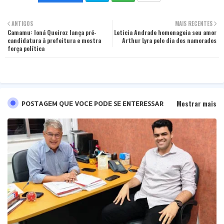
Twit
Wha
ANTIGOS
MAIS RECENTES
Camamu: Ioná Queiroz lança pré-
ter
Leticia Andrade homenageia seu amor
tsa
candidatura à prefeitura e mostra
Arthur Lyra pelo dia dos namorados
força política
pp
Mostrar mais
POSTAGEM QUE VOCE PODE SE ENTERESSAR