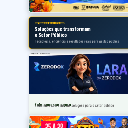
★ PUBLICIDADE
Soluções que transformam
o Setor Público
Tecnologia, eficiência e resultados reais para gestão pública
Fale conosco agora
Saiba mais sobre nossas soluções para o setor público