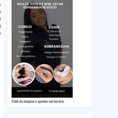
o
m
O
á
a
Clink da imagem e agenda seu horário.