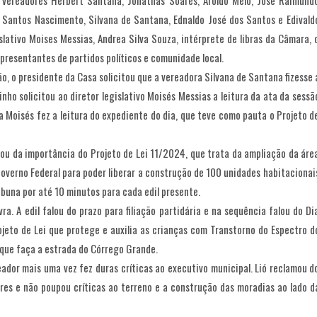
vereadores Herbert Santana, Jonathas Soares, Aroldo Melo, José Raimund
s Santos Nascimento, Silvana de Santana, Ednaldo José dos Santos e Edivald
lativo Moises Messias, Andrea Silva Souza, intérprete de libras da Câmara, 
representantes de partidos políticos e comunidade local.
o, o presidente da Casa solicitou que a vereadora Silvana de Santana fizesse 
ho solicitou ao diretor legislativo Moisés Messias a leitura da ata da sessã
 Moisés fez a leitura do expediente do dia, que teve como pauta o Projeto d
ou da importância do Projeto de Lei 11/2024, que trata da ampliação da áre
Governo Federal para poder liberar a construção de 100 unidades habitacionai
ibuna por até 10 minutos para cada edil presente.
ra. A edil falou do prazo para filiação partidária e na sequência falou do Di
jeto de Lei que protege e auxilia as crianças com Transtorno do Espectro d
 que faça a estrada do Córrego Grande.
reador mais uma vez fez duras críticas ao executivo municipal. Lió reclamou d
res e não poupou críticas ao terreno e a construção das moradias ao lado d