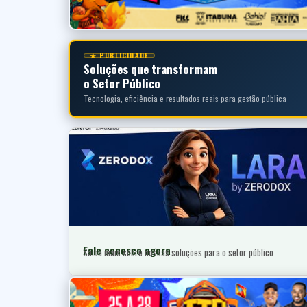
★ PUBLICIDADE
Soluções que transformam
o Setor Público
Tecnologia, eficiência e resultados reais para gestão pública
Fale conosco agora
Saiba mais sobre nossas soluções para o setor público