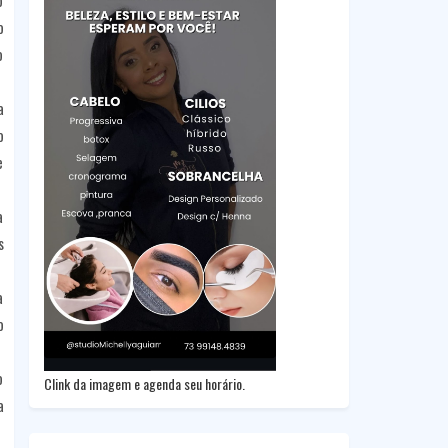
o
o
o
a
o
e
a
s
a
o
o
Clink da imagem e agenda seu horário.
a