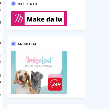
u
MAKE DA LU
e
O
e
r
o
AMIGO LEAL
i
r
O
o
r