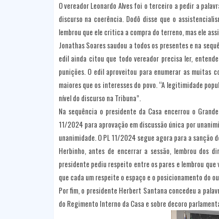
O vereador Leonardo Alves foi o terceiro a pedir a pala
discurso na coerência. Dodô disse que o assistenciali
lembrou que ele critica a compra do terreno, mas ele ass
Jonathas Soares saudou a todos os presentes e na sequê
edil ainda citou que todo vereador precisa ler, entende
punições. O edil aproveitou para enumerar as muitas c
maiores que os interesses do povo. “A legitimidade popu
nível do discurso na Tribuna”.
Na sequência o presidente da Casa encerrou o Grande 
11/2024 para aprovação em discussão única por unanimid
unanimidade. O PL 11/2024 segue agora para a sanção do
Herbinho, antes de encerrar a sessão, lembrou dos di
presidente pediu respeito entre os pares e lembrou que
que cada um respeite o espaço e o posicionamento do ou
Por fim, o presidente Herbert Santana concedeu a palavra
do Regimento Interno da Casa e sobre decoro parlamenta