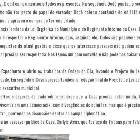
vra. O edil cumprimentou a todos os presentes. Na sequência Dodô pautou o se
smo não faz parte do papel do vereador. Dodô cobrou coerência do edil Lió 
inou e aprovou a compra do terreno citado.
ncia lembrou da Lei Orgânica do Município e do Regimento Interno da Casa. 
r e respeitar o Regimento Interno, pois, segundo ele, todos são passíveis d
onquistas da atual gestão e disse que os interesses pessoais não podem se
lar precisa ser respeitada. Nós temos um bom convívio e não podemos baixar 
Expediente e abriu os trabalhos da Ordem do Dia, levando o Projeto de Le
ade. Em seguida a Casa aprovou também a redação final do Projeto de Lei po
 executivo municipal.
reitos e deveres de cada edil e lembrou que a Casa precisa estar unida. 
 vivemos em uma democracia, com divergências de opiniões, mas que é precis
tro, mantendo as discussões dentro do campo diplomático.
 ao assessor jurídico da Casa, Carlyle Assis, que fez uso da Tribuna para fala
r.