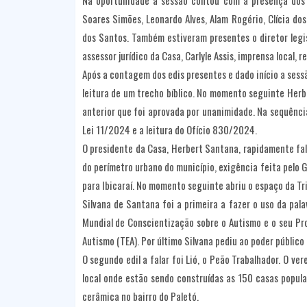
Na oportunidade a sessão contou com a presença dos 
Soares Simões, Leonardo Alves, Alam Rogério, Clícia do
dos Santos. Também estiveram presentes o diretor legis
assessor jurídico da Casa, Carlyle Assis, imprensa local, 
Após a contagem dos edis presentes e dado início a sessã
leitura de um trecho bíblico. No momento seguinte Herbin
anterior que foi aprovada por unanimidade. Na sequência
Lei 11/2024 e a leitura do Ofício 830/2024.
O presidente da Casa, Herbert Santana, rapidamente fal
do perímetro urbano do município, exigência feita pelo 
para Ibicaraí. No momento seguinte abriu o espaço da Tr
Silvana de Santana foi a primeira a fazer o uso da palav
Mundial de Conscientização sobre o Autismo e o seu Pro
Autismo (TEA). Por último Silvana pediu ao poder público
O segundo edil a falar foi Lió, o Peão Trabalhador. O ve
local onde estão sendo construídas as 150 casas popula
cerâmica no bairro do Paletó.