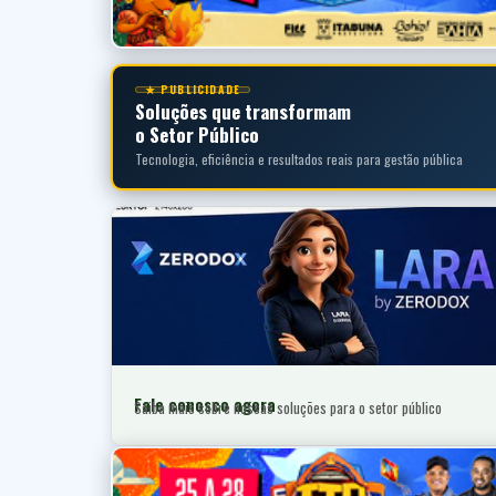
★ PUBLICIDADE
Soluções que transformam
o Setor Público
Tecnologia, eficiência e resultados reais para gestão pública
Fale conosco agora
Saiba mais sobre nossas soluções para o setor público