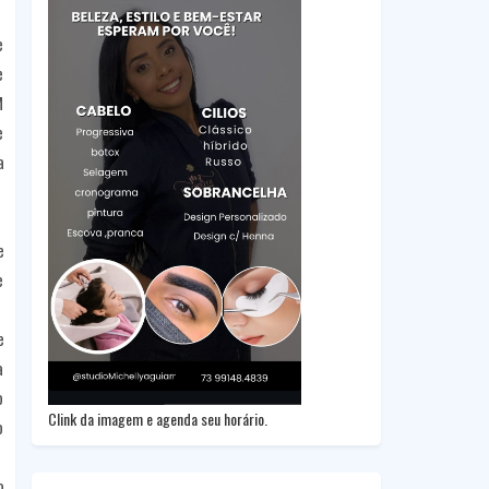
e
e
M
e
a
e
e
e
a
o
Clink da imagem e agenda seu horário.
o
o