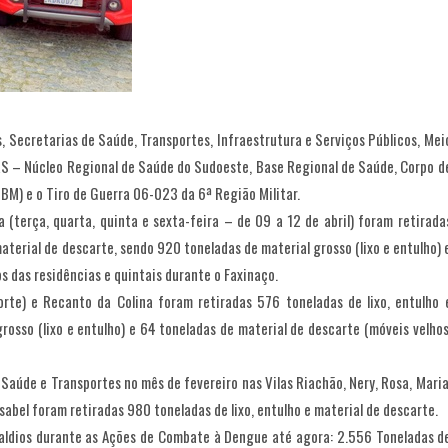
 Secretarias de Saúde, Transportes, Infraestrutura e Serviços Públicos, Mei
RS – Núcleo Regional de Saúde do Sudoeste, Base Regional de Saúde, Corpo d
GBM) e o Tiro de Guerra 06-023 da 6ª Região Militar.
 (terça, quarta, quinta e sexta-feira – de 09 a 12 de abril) foram retirada
aterial de descarte, sendo 920 toneladas de material grosso (lixo e entulho) 
s das residências e quintais durante o Faxinaço.
rte) e Recanto da Colina foram retiradas 576 toneladas de lixo, entulho 
rosso (lixo e entulho) e 64 toneladas de material de descarte (móveis velhos
Saúde e Transportes no mês de fevereiro nas Vilas Riachão, Nery, Rosa, Maria
sabel foram retiradas 980 toneladas de lixo, entulho e material de descarte.
 baldios durante as Ações de Combate à Dengue até agora: 2.556 Toneladas d