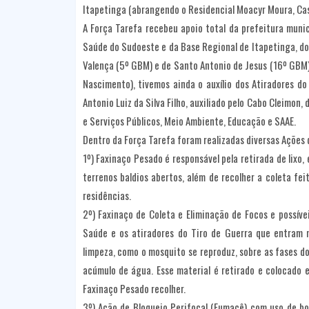
Itapetinga (abrangendo o Residencial Moacyr Moura, Casa
A Força Tarefa recebeu apoio total da prefeitura muni
Saúde do Sudoeste e da Base Regional de Itapetinga, do
Valença (5º GBM) e de Santo Antonio de Jesus (16º GBM
Nascimento), tivemos ainda o auxílio dos Atiradores d
Antonio Luiz da Silva Filho, auxiliado pelo Cabo Cleimon
e Serviços Públicos, Meio Ambiente, Educação e SAAE.
Dentro da Força Tarefa foram realizadas diversas Açõe
1º) Faxinaço Pesado é responsável pela retirada de lixo,
terrenos baldios abertos, além de recolher a coleta fe
residências.
2º) Faxinaço de Coleta e Eliminação de Focos e possív
Saúde e os atiradores do Tiro de Guerra que entram n
limpeza, como o mosquito se reproduz, sobre as fases d
acúmulo de água. Esse material é retirado e colocado e
Faxinaço Pesado recolher.
3º) Ação de Bloqueio Perifocal (Fumacê) com uso de bo