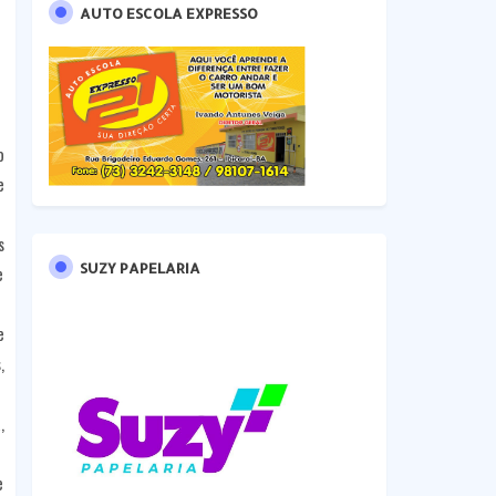
AUTO ESCOLA EXPRESSO
o
e
s
SUZY PAPELARIA
e
e
,
,
e