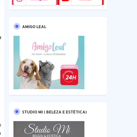
AMIGO LEAL
a
STUDIO MI ( BELEZA E ESTÉTICA)
o
a