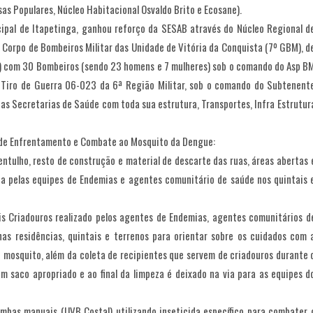
s Populares, Núcleo Habitacional Osvaldo Brito e Ecosane).
cipal de Itapetinga, ganhou reforço da SESAB através do Núcleo Regional d
 Corpo de Bombeiros Militar das Unidade de Vitória da Conquista (7º GBM), d
) com 30 Bombeiros (sendo 23 homens e 7 mulheres) sob o comando do Asp B
o Tiro de Guerra 06-023 da 6ª Região Militar, sob o comando do Subtenent
, das Secretarias de Saúde com toda sua estrutura, Transportes, Infra Estrutur
s de Enfrentamento e Combate ao Mosquito da Dengue:
 entulho, resto de construção e material de descarte das ruas, áreas abertas 
ita pelas equipes de Endemias e agentes comunitário de saúde nos quintais 
eis Criadouros realizado pelos agentes de Endemias, agentes comunitários d
as residências, quintais e terrenos para orientar sobre os cuidados com 
o mosquito, além da coleta de recipientes que servem de criadouros durante 
m saco apropriado e ao final da limpeza é deixado na via para as equipes d
mbas manuais (UVB Costal) utilizando inseticida específico para combater 