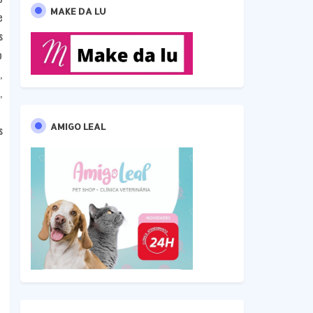
MAKE DA LU
e
s
o
,
,
AMIGO LEAL
s