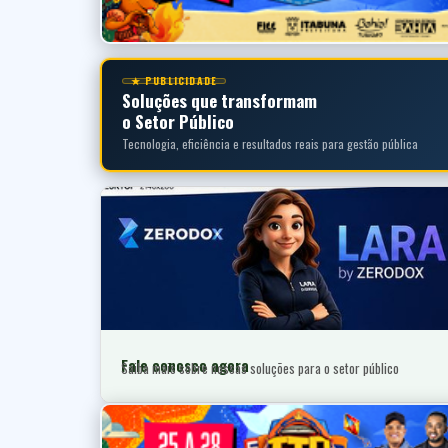
★ PUBLICIDADE
Soluções que transformam
o Setor Público
Tecnologia, eficiência e resultados reais para gestão pública
Fale conosco agora
Saiba mais sobre nossas soluções para o setor público