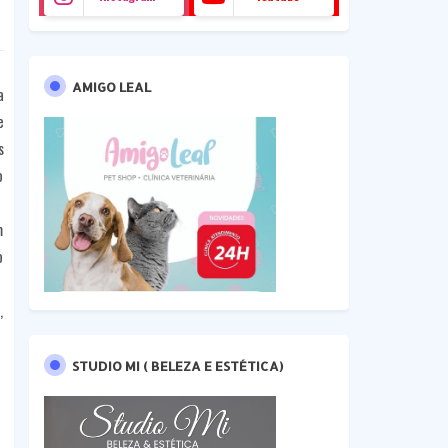
AMIGO LEAL
a
e
s
o
m
o
,
STUDIO MI ( BELEZA E ESTÉTICA)