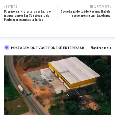
Twit
Wha
ANTIGOS
MAIS RECENTES
Buerarema: Prefeitura restaura e
ter
tsa
Secretária de saúde Rosania Rabelo,
inaugura novo Lar São Vicente de
recebe prémio em Itapetinga.
Paulo com recursos próprios
pp
Mostrar mais
POSTAGEM QUE VOCE PODE SE ENTERESSAR