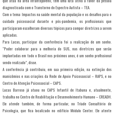
que atua na área infantojuvenil, tem uma luta ativa a favor da pessoa
diagnosticada com o Transtorno do Espectro Autista – TEA.
Com o tema: Impactos na saúde mental da população e os desafios para o
cuidado psicossocial durante e pós-pandemia, os profissionais que
participaram escolheram diversos tópicos para compor diretrizes a serem
aplicadas.
Para Lucas, participar da conferência foi a realização de um sonho.
“Poder colaborar para a melhoria do SUS, nas diretrizes que serão
implantadas em todo o Brasil nos próximos anos, é um sonho profissional
sendo realizado”, disse.
A conferência já contribuiu, em sua primeira edição, na extinção dos
manicômios e nas criações da Rede de Apoio Psicossocial – RAPS, e no
Centro de Atenção Psicossocial – CAPS.
Lucas Barroso já atuou no CAPS Infantil de Itabuna e, atualmente,
trabalha no Centro de Reabilitação e Desenvolvimento Humano – CREADH.
Ele atende também, de forma particular, no Tríade Consultório de
Psicologia, que fica localizado no edifício Módulo Center. Ele atente