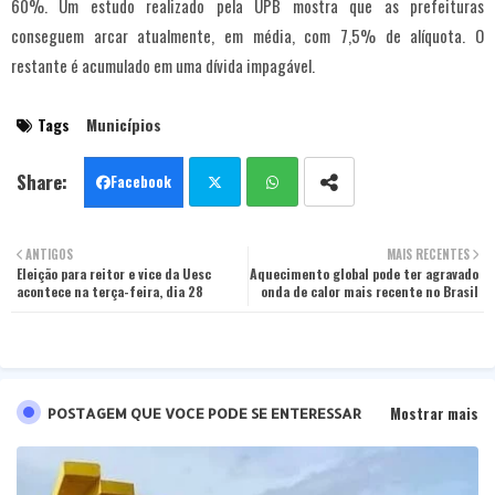
60%. Um estudo realizado pela UPB mostra que as prefeituras
conseguem arcar atualmente, em média, com 7,5% de alíquota. O
restante é acumulado em uma dívida impagável.
Tags
Municípios
Facebook
Twit
Wha
ANTIGOS
MAIS RECENTES
Eleição para reitor e vice da Uesc
ter
Aquecimento global pode ter agravado
tsa
acontece na terça-feira, dia 28
onda de calor mais recente no Brasil
pp
Mostrar mais
POSTAGEM QUE VOCE PODE SE ENTERESSAR