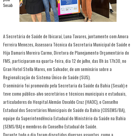
A Secretária de Saúde de Ibicaraí, Luna Tavares, juntamente com Amora
Ferreira Menezes, Assessora Técnica da Secretaria Municipal de Saúde e
Hija Damaris Moreira Carmo, Diretora de Planejamento Orçamentário do
FMS, participaram na quarta-feira, dia 12 de julho, das 8h às 17h30, no
Gran Hotel Stella Mares, em Salvador, de um seminário sobre a
Regionalização do Sistema Único de Saúde (SUS).
O seminário foi promovido pela Secretaria da Saúde da Bahia (Sesab) e
teve como público-alvo secretários e técnicos municipais e estaduais,
articuladores do Hospital Alemão Osvaldo Cruz (HAOC), o Conselho
Estadual dos Secretários Municipais de Saúde da Bahia (COSEMS/BA),
equipe da Superintendência Estadual do Ministério da Saúde na Bahia
(SEMS/BA) e membros do Conselho Estadual de Saúde.
Durante todo o dia foram discutidos diversos assuntos, como a