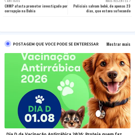
ANTIGOS
MAIS RECENTES
CNMP afasta promotor investigado por
ter
tsa
Policiais salvam bebê, de apenas 23
corrupção na Bahia
dias, que estava sufocando
pp
Mostrar mais
POSTAGEM QUE VOCE PODE SE ENTERESSAR
Dia D da Vacinação Antirrábica 2026: Proteja quem faz