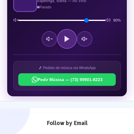
Itapetinga, Bahia — Ao Vivo
Parado
80%
🎵 Pedido de música via WhatsApp
Pedir Música — (73) 99901-8223
Follow by Email