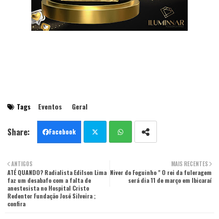
Tags
Eventos
Geral
Facebook
Twit
Wha
ANTIGOS
MAIS RECENTES
ATÉ QUANDO? Radialista Edilson Lima
ter
Niver do Foguinho " O rei da fuleragem
tsa
faz um desabafo com a falta de
será dia 11 de março em Ibicaraí
anestesista no Hospital Cristo
pp
Redentor Fundação José Silveira ;
confira