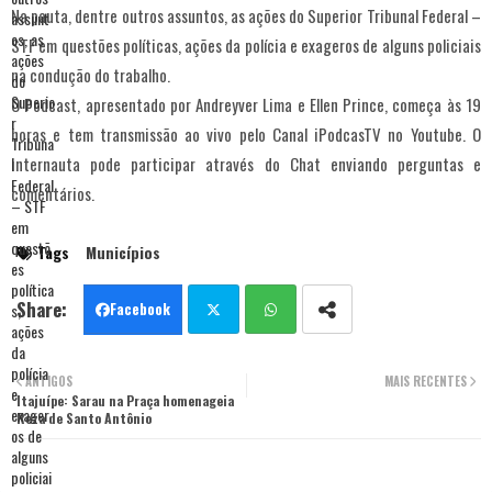
Na pauta, dentre outros assuntos, as ações do Superior Tribunal Federal –
STF em questões políticas, ações da polícia e exageros de alguns policiais
na condução do trabalho.
O Podcast, apresentado por Andreyver Lima e Ellen Prince, começa às 19
horas e tem transmissão ao vivo pelo Canal iPodcasTV no Youtube. O
internauta pode participar através do Chat enviando perguntas e
comentários.
Tags
Municípios
Facebook
Twit
Wha
ANTIGOS
MAIS RECENTES
Itajuípe: Sarau na Praça homenageia
ter
tsa
Reza de Santo Antônio
pp