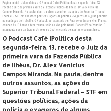
Página inicial
Municípios
O Podcast Café iPolítica desta segunda-feira, 13,
recebe o Juiz da primeira vara da Fazenda Pública de Ilhéus, Dr. Alex Venicius
Campos Miranda. Na pauta, dentre outros assuntos, as ações do Superior Tribunal
Federal – STF em questões políticas, ações da polícia e exageros de alguns policiais
na condução do trabalho. O Podcast, apresentado por Andreyver Lima e Ellen Prince,
começa às 19 horas e tem transmissão ao vivo pelo Canal iPodcasTV no Youtube. O
internauta pode participar através do Chat enviando perguntas e comentários.
O Podcast Café iPolítica desta
segunda-feira, 13, recebe o Juiz da
primeira vara da Fazenda Pública
de Ilhéus, Dr. Alex Venicius
Campos Miranda. Na pauta, dentre
outros assuntos, as ações do
Superior Tribunal Federal – STF em
questões políticas, ações da
polícia e exageros de alguns