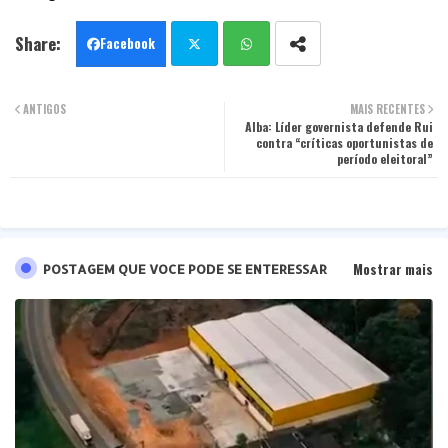
Facebook
Twit
Wha
ANTIGOS
MAIS RECENTES
ter
tsa
Alba: Líder governista defende Rui
contra “críticas oportunistas de
período eleitoral”
pp
Mostrar mais
POSTAGEM QUE VOCE PODE SE ENTERESSAR