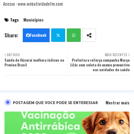
Acesso : www.webatividadefm.com
Tags
Municípios
Facebook
Twit
Wha
ANTIGOS
MAIS RECENTES
Saúde de Ibicaraí melhora índices no
ter
tsa
Prefeitura reforça campanha Março
Previne Brasil
Lilás com coleta do exame preventivo
nas unidades de saúde
pp
Mostrar mais
POSTAGEM QUE VOCE PODE SE ENTERESSAR