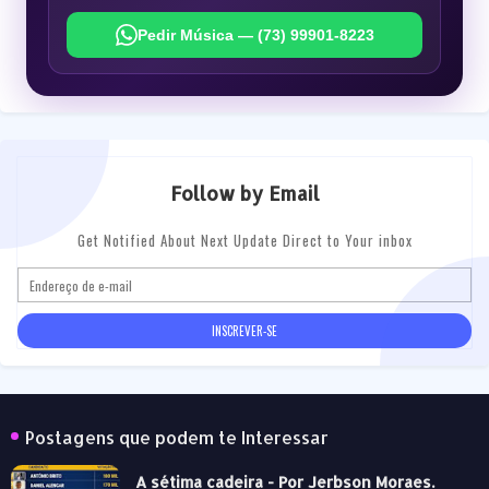
Pedir Música — (73) 99901-8223
Follow by Email
Get Notified About Next Update Direct to Your inbox
Postagens que podem te Interessar
A sétima cadeira - Por Jerbson Moraes.