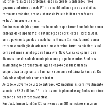
Moitinho ressaltou os problemas que sua cidade já enfrentou. “Nos
governos anteriores aos do PT era uma dificuldade para os prefeitos
terem uma máquina, até as viaturas da Polícia Militar eram fuscas
velhos”, lembrou o prefeito.
Dentre os municípios parceiros do mandato que foram beneficiados com a
entrega de equipamentos e autorização de obras estão: Floresta Azul,
com a pavimentação das ruas do bairro Gerson Correia; Taperoá, com a
reforma e ampliação da orla marítima e terminal turístico náutico; Iguaí,
com a reforma e ampliação da feira livre; Nova Canaã: calçamento de
diversas ruas da sede do município e uma praça de eventos; Saubara:
pavimentação e drenagem de água e esgoto das ruas; além da
cooperativa da agricultura familiar e economia solidária da Bacia do Rio
Salgado e adjacências com um trator.
Ao todo, o Governo do Estado entregou 42 ambulâncias com investimento
superior a R$ 8 milhões; 46 tratores com implementos agrícolas, um micro
trator e cinco retroescavadeiras.
Rui Costa firmou também 125 convênios com 98 municípios e assinou