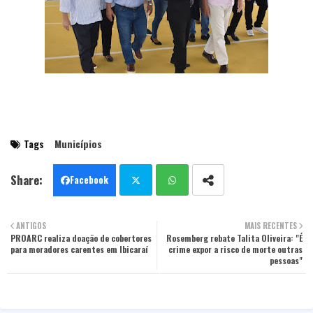
Tags
Municípios
Facebook
Twit
Wha
ANTIGOS
MAIS RECENTES
PROARC realiza doação de cobertores
ter
tsa
Rosemberg rebate Talita Oliveira: "É
para moradores carentes em Ibicaraí
crime expor a risco de morte outras
pessoas"
pp