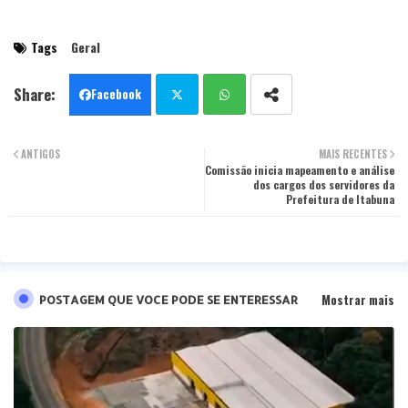
Tags
Geral
Facebook
Twit
Wha
ANTIGOS
MAIS RECENTES
ter
Comissão inicia mapeamento e análise
tsa
dos cargos dos servidores da
Prefeitura de Itabuna
pp
Mostrar mais
POSTAGEM QUE VOCE PODE SE ENTERESSAR