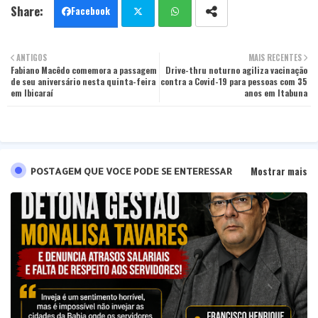
Facebook
Twit
Wha
ANTIGOS
MAIS RECENTES
Fabiano Macêdo comemora a passagem
ter
Drive-thru noturno agiliza vacinação
tsa
de seu aniversário nesta quinta-feira
contra a Covid-19 para pessoas com 35
em Ibicaraí
anos em Itabuna
pp
Mostrar mais
POSTAGEM QUE VOCE PODE SE ENTERESSAR