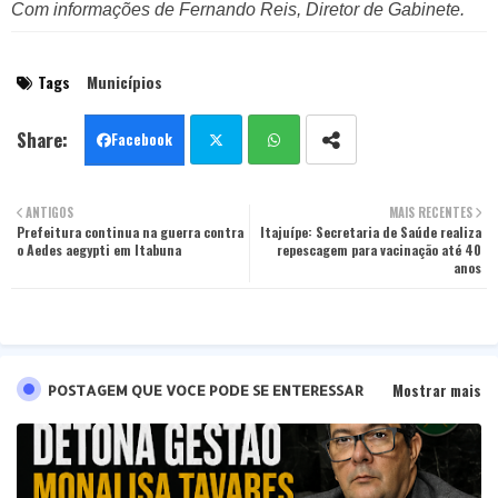
Com informações de Fernando Reis, Diretor de Gabinete.
Tags
Municípios
Facebook
Twit
Wha
ANTIGOS
MAIS RECENTES
Prefeitura continua na guerra contra
ter
Itajuípe: Secretaria de Saúde realiza
tsa
o Aedes aegypti em Itabuna
repescagem para vacinação até 40
anos
pp
Mostrar mais
POSTAGEM QUE VOCE PODE SE ENTERESSAR