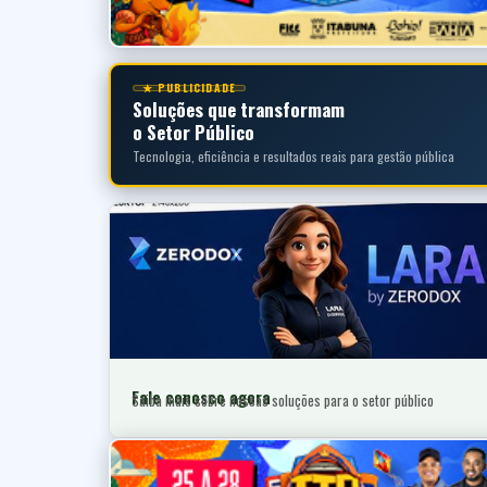
★ PUBLICIDADE
Soluções que transformam
o Setor Público
Tecnologia, eficiência e resultados reais para gestão pública
Fale conosco agora
Saiba mais sobre nossas soluções para o setor público