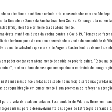
idade no atendimento médico e ambulatorial e nos cuidados com a saúde depoi
ção da Unidade de Saúde da Família João José Soares. Reinaugurada na sexta
astro (PSD). Hoje foi o primeiro dia de atendimento.
ras desta manhã em busca da vacina contra a Covid-19. “Temos que fazer 
 Oliveira lembrou que esta era uma necessidade urgente da comunidade do Vil
“Estou muito satisfeita que o prefeito Augusto Castro lembrou de nós fazend
ia em poder contar com atendimento de saúde no próprio bairro. “Estou muit
ro bairro”, relatou a dona de casa que acompanhou a cerimônia de inauguraçã
e neste mês mais cinco unidades de saúde no município serão inauguradas n
as de requalificação em cumprimento à sua promessa de reforçar a atençã
para a vida de qualquer cidadão. Essa unidade do Vila das Dores vem par
ndições ideais para o desenvolvimento das ações de Estratégia de Saúde d