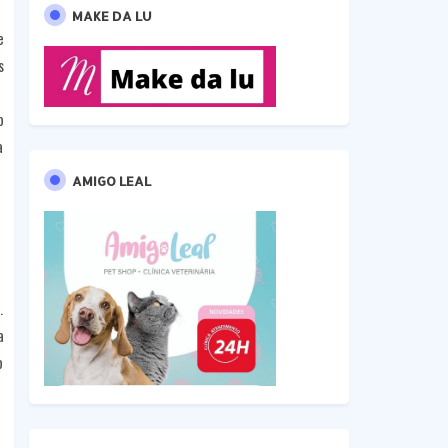
MAKE DA LU
e
s
o
a
AMIGO LEAL
.
a
o