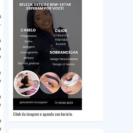
s
-
a
a
o
o
o
a
o
Clink da imagem e agenda seu horário.
a
a