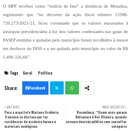
O MPF recebeu como “notícia de fato” a denúncia de Monalisa,
registrando que “no decorrer da ação fiscal número 15588-
720.273/2021-21, ficou constatado que os valores repassados à
autarquia previdenciária à luz dos valores confessados nas guias de
PASEP emitidas e quitadas pelo município foram recolhidos à menor
em desfavor do INSS e a ser quitada pelo município no valor de R$
1.490.326,66”.
Tags
Geral
Política
Facebook
Twit
Wha
ANTIGOS
MAIS RECENTES
Para a arquiteta Mariana Grobério,
ter
tsa
Rosemberg: “Quem mais parece
Trancoso se destaca por ter
Bolsonaro é Rui Oliveira, quando
residências de essência baiana e
assume decisão pública sem consultar
pp
materiais ecológicos
categoria