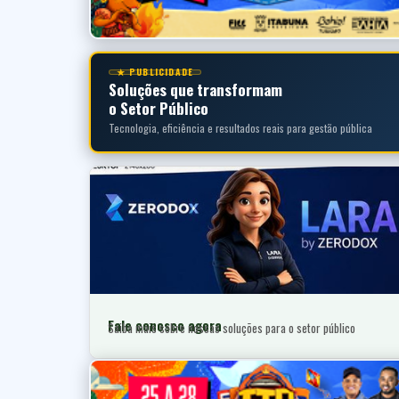
★ PUBLICIDADE
Soluções que transformam
o Setor Público
Tecnologia, eficiência e resultados reais para gestão pública
Fale conosco agora
Saiba mais sobre nossas soluções para o setor público