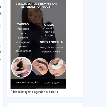
e
o
e
,
e
,
Clink da imagem e agenda seu horário.