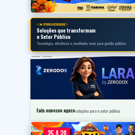
★ PUBLICIDADE
Soluções que transformam
o Setor Público
Tecnologia, eficiência e resultados reais para gestão pública
Fale conosco agora
Saiba mais sobre nossas soluções para o setor público