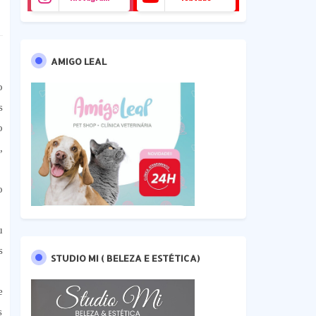
AMIGO LEAL
o
s
o
,
o
s
u
s
STUDIO MI ( BELEZA E ESTÉTICA)
e
s