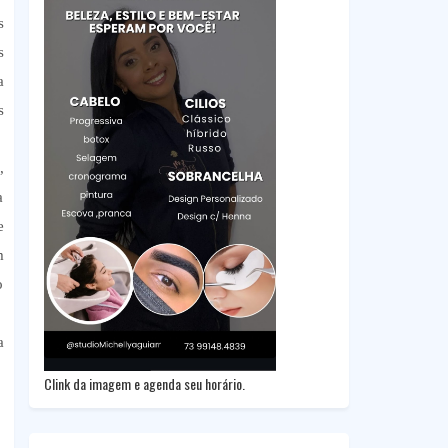
s
s
a
s
,
a
e
m
o
a
Clink da imagem e agenda seu horário.