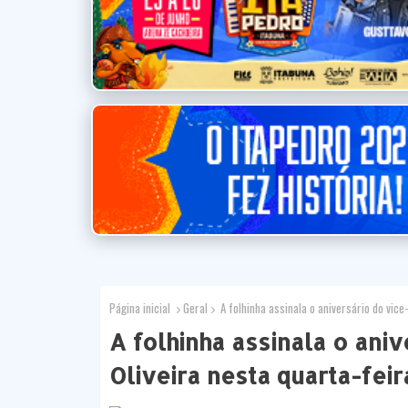
Página inicial
Geral
A folhinha assinala o aniversário do vice-
A folhinha assinala o ani
Oliveira nesta quarta-feir