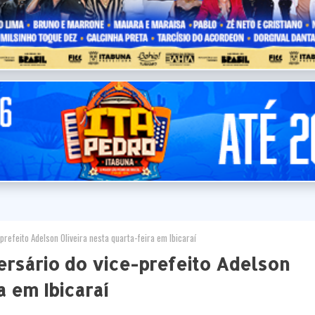
prefeito Adelson Oliveira nesta quarta-feira em Ibicaraí
versário do vice-prefeito Adelson
a em Ibicaraí