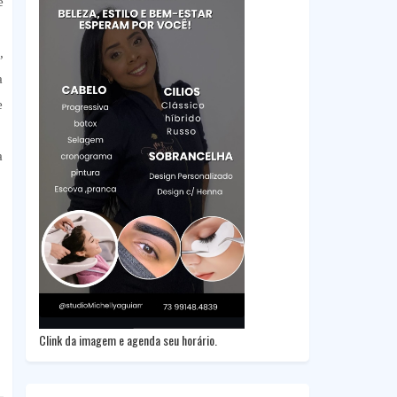
e
,
a
e
a
Clink da imagem e agenda seu horário.