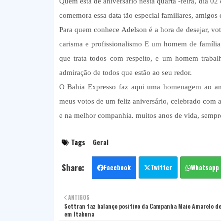
Quem está de aniversário nesta quarta -feira, dia 02 
comemora essa data tão especial familiares, amigos 
Para quem conhece Adelson é a hora de desejar, vot
carisma e profissionalismo E um homem de famíli
que trata todos com respeito, e um homem trabalh
admiração de todos que estão ao seu redor.
O Bahia Expresso faz aqui uma homenagem ao am
meus votos de um feliz aniversário, celebrado com a
e na melhor companhia. muitos anos de vida, sempre
Tags
Geral
Facebook
Twitter
Whatsapp
ANTIGOS
Settran faz balanço positivo da Campanha Maio Amarelo de
em Itabuna