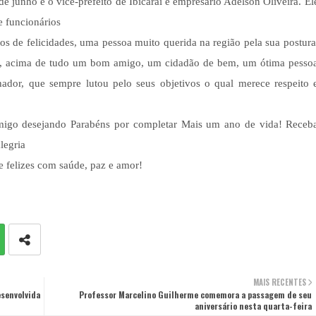
de junho é o vice-prefeito de Ibicaraí e empresário Adelson Oliveira. El
e funcionários
os de felicidades, uma pessoa muito querida na região pela sua postura
a, acima de tudo um bom amigo, um cidadão de bem, um ótima pesso
ador, que sempre lutou pelo seus objetivos o qual merece respeito 
igo desejando Parabéns por completar Mais um ano de vida! Receb
legria
 felizes com saúde, paz e amor!
MAIS RECENTES
senvolvida
Professor Marcelino Guilherme comemora a passagem de seu
aniversário nesta quarta-feira