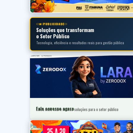
★ PUBLICIDADE
Soluções que transformam
o Setor Público
Tecnologia, eficiência e resultados reais para gestão pública
Fale conosco agora
Saiba mais sobre nossas soluções para o setor público