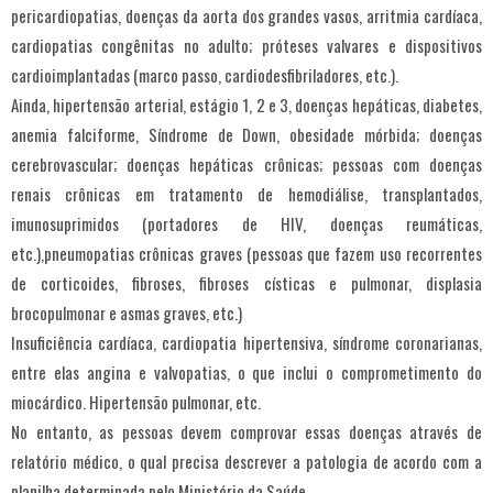
pericardiopatias, doenças da aorta dos grandes vasos, arritmia cardíaca,
cardiopatias congênitas no adulto; próteses valvares e dispositivos
cardioimplantadas (marco passo, cardiodesfibriladores, etc.).
Ainda, hipertensão arterial, estágio 1, 2 e 3, doenças hepáticas, diabetes,
anemia falciforme, Síndrome de Down, obesidade mórbida; doenças
cerebrovascular; doenças hepáticas crônicas; pessoas com doenças
renais crônicas em tratamento de hemodiálise, transplantados,
imunosuprimidos (portadores de HIV, doenças reumáticas,
etc.),pneumopatias crônicas graves (pessoas que fazem uso recorrentes
de corticoides, fibroses, fibroses císticas e pulmonar, displasia
brocopulmonar e asmas graves, etc.)
Insuficiência cardíaca, cardiopatia hipertensiva, síndrome coronarianas,
entre elas angina e valvopatias, o que inclui o comprometimento do
miocárdico. Hipertensão pulmonar, etc.
No entanto, as pessoas devem comprovar essas doenças através de
relatório médico, o qual precisa descrever a patologia de acordo com a
planilha determinada pelo Ministério da Saúde.