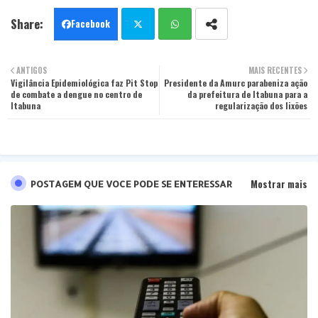
Facebook
Twit
Wha
ANTIGOS
MAIS RECENTES
Vigilância Epidemiológica faz Pit Stop
ter
Presidente da Amurc parabeniza ação
tsa
de combate a dengue no centro de
da prefeitura de Itabuna para a
Itabuna
regularização dos lixões
pp
Mostrar mais
POSTAGEM QUE VOCE PODE SE ENTERESSAR