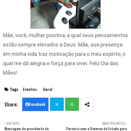
Mãe, você, mulher positiva, a qual seus pensamentos
estão sempre elevados a Deus. Mãe, sua presença
em minha vida traz motivação para o meu espírito, o
qual me dá alegria e força para viver. Feliz Dia das
Mães!
Tags
Eventos
Geral
Facebook
Twit
Wha
ANTIGOS
MAIS RECENTES
Mensagem do presidente do
ter
Parceria com o Governo do Estado gera
tsa