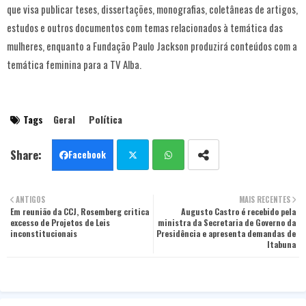
que visa publicar teses, dissertações, monografias, coletâneas de artigos,
estudos e outros documentos com temas relacionados à temática das
mulheres, enquanto a Fundação Paulo Jackson produzirá conteúdos com a
temática feminina para a TV Alba.
Tags
Geral
Política
Facebook
Twit
Wha
ANTIGOS
MAIS RECENTES
Em reunião da CCJ, Rosemberg critica
ter
tsa
Augusto Castro é recebido pela
excesso de Projetos de Leis
ministra da Secretaria de Governo da
inconstitucionais
Presidência e apresenta demandas de
pp
Itabuna