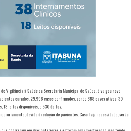
 de Vigilância à Saúde da Secretaria Municipal de Saúde, divulgou novo
pacientes curados, 29.998 casos confirmados, sendo 688 casos ativos; 39
s, 18 leitos disponíveis, e 530 óbitos.
mporariamente, devido à redução de pacientes. Caso haja necessidade, serão
s que ocorreram em dias anteriores e estavam sob investigação, não tendo,