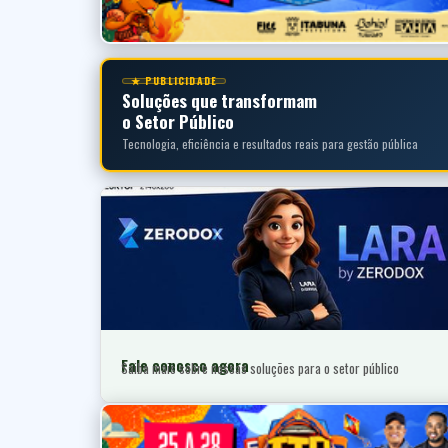
★ PUBLICIDADE
Soluções que transformam
o Setor Público
Tecnologia, eficiência e resultados reais para gestão pública
Fale conosco agora
Saiba mais sobre nossas soluções para o setor público