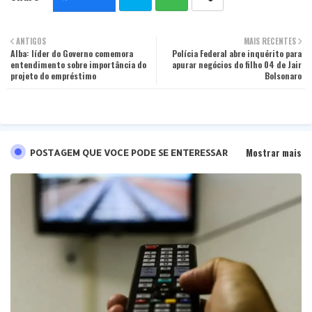
Twit
Wha
ANTIGOS
MAIS RECENTES
Alba: líder do Governo comemora
ter
tsa
Polícia Federal abre inquérito para
entendimento sobre importância do
apurar negócios do filho 04 de Jair
projeto do empréstimo
Bolsonaro
pp
Mostrar mais
POSTAGEM QUE VOCE PODE SE ENTERESSAR