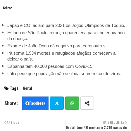
feira:
Japão e COI adiam para 2021 os Jogos Olímpicos de Tóquio.
Estado de São Paulo começa quarentena para conter avanço
da doença.
Exame de João Doria dá negativo para coronavírus.
Irã soma 1.934 mortes e refugiados afegãos começam a
deixar o país.
Espanha tem 40.000 pessoas com Covid-19.
Itália pede que população não se iluda sobre recuo do vírus.
Tags
Geral
Facebook
Twit
Wha
ANTIGOS
MAIS RECENTES
ter
Brasil tem 46 mortes e 2.201 casos de
tsa