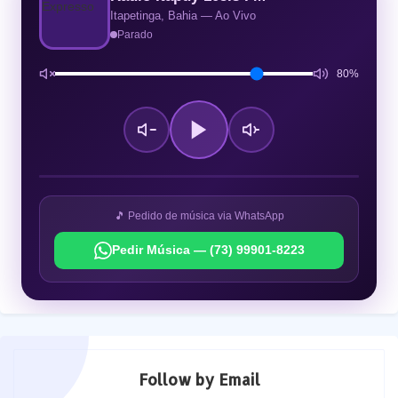
Itapetinga, Bahia — Ao Vivo
Parado
80%
🎵 Pedido de música via WhatsApp
Pedir Música — (73) 99901-8223
Follow by Email