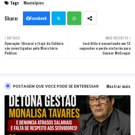
Tags
Municípios
Facebook
Twit
Wha
ANTIGOS
MAIS RECENTES
Operação: Ibicaraí e Itajú do Colônia
ter
tsa
José Aldo é nocauteado em 13
são investigados pelo Ministério
segundos e perde cinturão para
Publico
Connor McGregor
pp
Mostrar mais
POSTAGEM QUE VOCE PODE SE ENTERESSAR