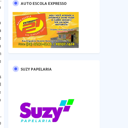
AUTO ESCOLA EXPRESSO
o
a
a
e
a
m
e
SUZY PAPELARIA
s
l
e
o
,
o