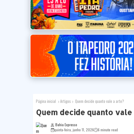
Página inicial
Artigos
Quem decide quanto vale a arte?
Quem decide quanto vale 
Bahia Expresso
quinta-feira, junho 11, 2026
6 minute read