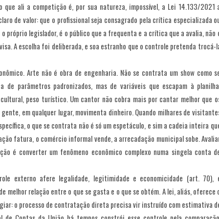
o que ali a competição é, por sua natureza, impossível, a Lei 14.133/2021 
claro de valor: que o profissional seja consagrado pela crítica especializada o
 próprio legislador, é o público que a frequenta e a crítica que a avalia, não 
isa. A escolha foi deliberada, e soa estranho que o controle pretenda trocá-l
conômico. Arte não é obra de engenharia. Não se contrata um show como s
a de parâmetros padronizados, mas de variáveis que escapam à planilha
 cultural, peso turístico. Um cantor não cobra mais por cantar melhor que o
 gente, em qualquer lugar, movimenta dinheiro. Quando milhares de visitante
ecífica, o que se contrata não é só um espetáculo, e sim a cadeia inteira qu
tação fatura, o comércio informal vende, a arrecadação municipal sobe. Avalia
ação é converter um fenômeno econômico complexo numa singela conta d
role externo afere legalidade, legitimidade e economicidade (art. 70), 
melhor relação entre o que se gasta e o que se obtém. A lei, aliás, oferece 
iar: o processo de contratação direta precisa vir instruído com estimativa d
unal de Contas da União há tempos constrói esse controle pela comparação