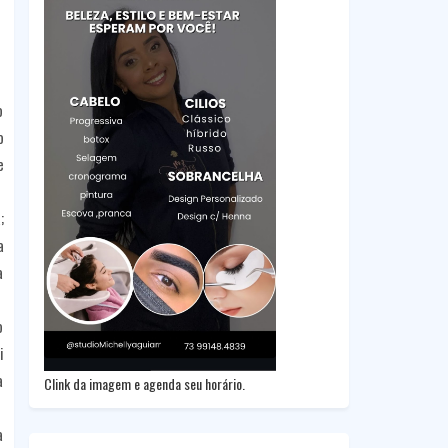
o
o
e
;
a
a
o
i
à
Clink da imagem e agenda seu horário.
a