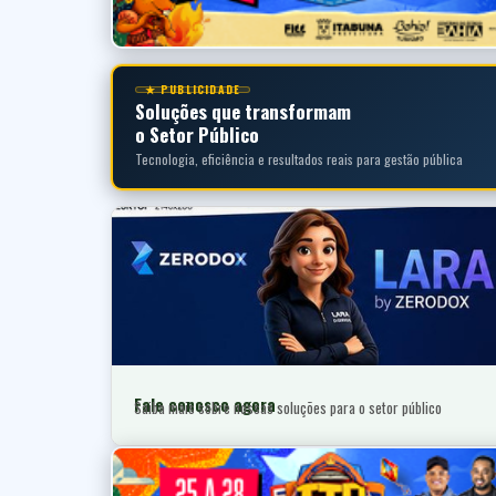
★ PUBLICIDADE
Soluções que transformam
o Setor Público
Tecnologia, eficiência e resultados reais para gestão pública
Fale conosco agora
Saiba mais sobre nossas soluções para o setor público