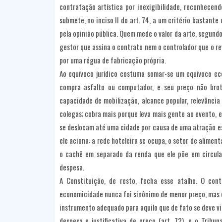
contratação artística por inexigibilidade, reconhecend
submete, no inciso II do art. 74, a um critério bastante 
pela opinião pública. Quem mede o valor da arte, segundo o
gestor que assina o contrato nem o controlador que o rev
por uma régua de fabricação própria.
Ao equívoco jurídico costuma somar-se um equívoco e
compra asfalto ou computador, e seu preço não brot
capacidade de mobilização, alcance popular, relevância
colegas; cobra mais porque leva mais gente ao evento, e
se deslocam até uma cidade por causa de uma atração esp
ele aciona: a rede hoteleira se ocupa, o setor de alimen
o cachê em separado da renda que ele põe em circul
despesa.
A Constituição, de resto, fecha esse atalho. O cont
economicidade nunca foi sinônimo de menor preço, mas de 
instrumento adequado para aquilo que de fato se deve vig
despesa e justificativa de preço (art. 72), e o Trib