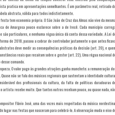
sta pratica em apresentações semelhantes. É um parâmetro real, retirado d
ela abstrata, válida para todos indistintamente.
 festa tem economia própria. O São João de Cruz das Almas não vive da mesm
tica de Amargosa pouco esclarece sobre a de Irecê. Cada município carreg
e são particulares, e nenhuma régua única dá conta dessa variedade. A Lei d
eforma de 2018, passou a cobrar do controlador justamente o que antes ficav
abstratos deve medir as consequências práticas da decisão (art. 20), e que
unstâncias reais que recaíram sobre o gestor (art. 22). Uma régua nacional d
o desse comando.
queza. O valor pago às grandes atrações ganha manchete; a remuneração do
 Quase não se fala dos músicos regionais que sustentam a identidade cultura
siderável dos profissionais da cultura, da falta de políticas duradouras d
 o artista recebe muito. Que tantos outros recebam pouco, ou quase nada, nã
compositor Flávio José, uma das vozes mais respeitadas da música nordestina
do lugar nas festas que nasceram para celebrá-lo. A observação muda o eixo d