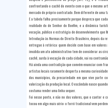
confrontando o cachê do evento com o que o mesmo arti
mercado do próprio contratado. Bem diferente de uma tab
E a tabela falha precisamente porque despreza que cada
realidade do de Senhor do Bonfim, e a dinâmica turís
vocação, público e estratégia de desenvolvimento que lh
Introdução às Normas do Direito Brasileiro, depois da r
entregue à retórica: quem decide com base em valores 
invalida um ato administrativo tem de considerar as circ
cachê, surda à vocação de cada cidade, vai na contramã
Há ainda uma contradição que convém enunciar com fran
artistas locais raramente desperta a mesma curiosidade.
dos municípios, da precariedade em que vive parte con
valorização da produção local. O escândalo nasce quando
costuma render uma linha sequer.
Foi nesse ponto, e não no dos valores, que o cantor e 
tocou em algo mais sério: o forró tradicional vem perden