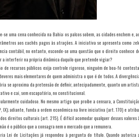
te-se uma cena conhecida na Bahia: os palcos sobem, as cidades enchem e, a
arâmetros aos cachês pagos às atrações. A iniciativa se apresenta como zel
ência contábil, no entanto, esconde-se uma questão que o direito conhece d
r a interferir na própria dinâmica daquilo que pretende vigiar?
o de recursos públicos exija controle rigoroso, ninguém de boa-fé contesta
 deveres mais elementares de quem administra o que é de todos. A divergênci
ória se aproxima da pretensão de definir, antecipadamente, quanto um artist
ativo e cai, sem escapatória, no constitucional.
cularmente cuidadoso. No mesmo artigo que proíbe a censura, a Constituiçã
, IX); adiante, funda a ordem econômica na livre iniciativa (art. 170) e atribu
dos direitos culturais (art. 215). É difícil acomodar qualquer desses valores 
m não é o público que a consagra nem o mercado que a remunera.
pria Lei de Licitações já respondeu à pergunta do título. Quando autoriza 