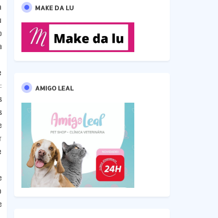
a
MAKE DA LU
u
o
a
e
:
AMIGO LEAL
s
s
e
r
e
e
o
e
,