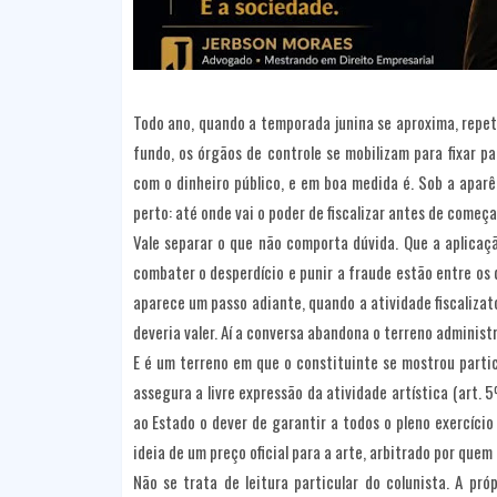
Todo ano, quando a temporada junina se aproxima, repe
fundo, os órgãos de controle se mobilizam para fixar p
com o dinheiro público, e em boa medida é. Sob a apar
perto: até onde vai o poder de fiscalizar antes de começa
Vale separar o que não comporta dúvida. Que a aplicaçã
combater o desperdício e punir a fraude estão entre os
aparece um passo adiante, quando a atividade fiscalizat
deveria valer. Aí a conversa abandona o terreno administr
E é um terreno em que o constituinte se mostrou parti
assegura a livre expressão da atividade artística (art. 5º
ao Estado o dever de garantir a todos o pleno exercício 
ideia de um preço oficial para a arte, arbitrado por que
Não se trata de leitura particular do colunista. A pró