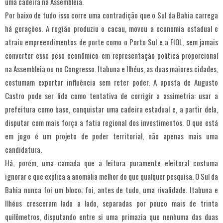
uma cadeira na Assembleia.
Por baixo de tudo isso corre uma contradição que o Sul da Bahia carrega
há gerações. A região produziu o cacau, moveu a economia estadual e
atraiu empreendimentos de porte como o Porto Sul e a FIOL, sem jamais
converter esse peso econômico em representação política proporcional
na Assembleia ou no Congresso. Itabuna e Ilhéus, as duas maiores cidades,
costumam exportar influência sem reter poder. A aposta de Augusto
Castro pode ser lida como tentativa de corrigir a assimetria: usar a
prefeitura como base, conquistar uma cadeira estadual e, a partir dela,
disputar com mais força a fatia regional dos investimentos. O que está
em jogo é um projeto de poder territorial, não apenas mais uma
candidatura.
Há, porém, uma camada que a leitura puramente eleitoral costuma
ignorar e que explica a anomalia melhor do que qualquer pesquisa. O Sul da
Bahia nunca foi um bloco; foi, antes de tudo, uma rivalidade. Itabuna e
Ilhéus cresceram lado a lado, separadas por pouco mais de trinta
quilômetros, disputando entre si uma primazia que nenhuma das duas