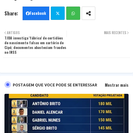
Facebook
Twit
Wha
ANTIGOS
MAIS RECENTES
TJBA investiga 'fábrica' de certidões
ter
tsa
de nascimento falsas em cartório de
Cipó; documentos abasteciam fraudes
pp
no INSS
Mostrar mais
POSTAGEM QUE VOCE PODE SE ENTERESSAR