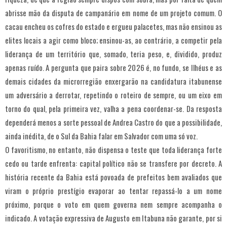
abrisse mão da disputa de campanário em nome de um projeto comum. O
cacau encheu os cofres do estado e ergueu palacetes, mas não ensinou as
elites locais a agir como bloco; ensinou-as, ao contrário, a competir pela
liderança de um território que, somado, teria peso, e, dividido, produz
apenas ruído. A pergunta que paira sobre 2026 é, no fundo, se Ilhéus e as
demais cidades da microrregião enxergarão na candidatura itabunense
um adversário a derrotar, repetindo o roteiro de sempre, ou um eixo em
torno do qual, pela primeira vez, valha a pena coordenar-se. Da resposta
dependerá menos a sorte pessoal de Andrea Castro do que a possibilidade,
ainda inédita, de o Sul da Bahia falar em Salvador com uma só voz.
O favoritismo, no entanto, não dispensa o teste que toda liderança forte
cedo ou tarde enfrenta: capital político não se transfere por decreto. A
história recente da Bahia está povoada de prefeitos bem avaliados que
viram o próprio prestígio evaporar ao tentar repassá-lo a um nome
próximo, porque o voto em quem governa nem sempre acompanha o
indicado. A votação expressiva de Augusto em Itabuna não garante, por si