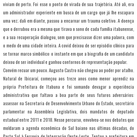
viviam de perto. Foi esse o ponto de virada de sua trajetória. Até ali, era
um administrador experiente em busca de um cargo que já lhe escapara
uma vez; dali em diante, passou a encarnar um trauma coletivo. A doença
que o derrubou era a mesma que tirava o sono de cada família itabunense,
e a sua recuperação dialogou, sem que precisasse dizer uma palavra, com
o medo de uma cidade inteira. A covid deixou de ser episódio clínico para
se tornar marco simbólico: o instante em que a biografia de um candidato
deixou de ser individual e ganhou contornos de representação popular.
Convém recuar um pouco. Augusto Castro não chegou ao poder por atalho.
Natural de Ibicaraí, começou aos treze anos como menor aprendiz na
própria Prefeitura de Itabuna e foi somando devagar a experiência
administrativa que faltava a boa parte de seus futuros adversários:
assessor na Secretaria de Desenvolvimento Urbano do Estado, secretário
parlamentar na Assembleia Legislativa, dois mandatos de deputado
estadual entre 2011 e 2018. Nesse percurso, envolveu-se nos debates que
moldaram a agenda econômica do Sul baiano nas últimas décadas, do
Porto Sul à Ferrovia de Integração Oeste-Leste. Tentou a prefeitura em