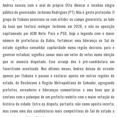
Andrea nasceu com o aval do próprio Otto Alencar e recebeu elogio
público do governador Jerônimo Rodrigues (PT). Não é gesto protocolar. O
grupo de Itabuna posiciona-se com nitidez no campo governista, ao lado
da base que tentará reeleger Jerônimo em 2026, e não na oposição
capitaneada por ACM Neto. Para o PSD, hoje a legenda com o maior
número de prefeituras da Bahia, fortalecer uma liderança no Sul do
estado significa consolidar capilaridade numa região decisiva; para o
governo estadual, significa somar mais um vetor de votos numa eleição
que se anuncia disputada. Esse arranjo deu à pré-candidatura um
favoritismo acentuado. Nos últimos meses, Andrea deixou de circular
apenas por Itabuna e passou a costurar apoios em outras regiões do
estado, do Recôncavo à Região Metropolitana de Salvador, agregando
prefeitos, vereadores e lideranças comunitárias a uma base que já
contava com o palanque de um prefeito reeleito com a maior votação da
história da cidade. Entra na disputa, portanto, não como aposta incerta,
mas como uma das candidaturas mais competitivas do Sul do estado a