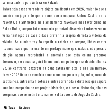
só, uma cadeira para Andrea em Salvador.
Talvez seja esse o verdadeiro objeto em disputa em 2026, maior do que a
cadeira em jogo e do que o nome que a ocupará. Andrea Castro entra
favorita, e a aritmética lhe é amplamente favorável; mas favoritismo, no
Sul da Bahia, sempre foi mercadoria perecível, dissolvida tantas vezes na
velha tentação de cada cidade preferir a própria derrota à vitória da
vizinha. Se a microrregião repetir o roteiro de sempre, Ilhéus contra
Itabuna, cada qual zelosa de um protagonismo que, isolado, não pesa, a
eleição apenas reproduzirá a anomalia que esta coluna procurou
descrever, e o cacau seguirá financiando um poder que se decide alhures.
Se, ao contrário, enxergar na candidatura um eixo, e não um inimigo,
talvez 2026 fique na memória como o ano em que a região, enfim, parou de
subtrair-se. Entre uma hipótese e outra corre toda a distância que separa
uma boa campanha de um projeto histórico, e é nessa distância, não nas
pesquisas, que se medirá o tamanho real da aposta de Augusto Castro.
Tags
Artigos