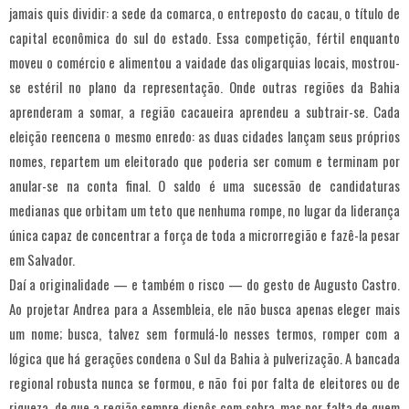
jamais quis dividir: a sede da comarca, o entreposto do cacau, o título de
capital econômica do sul do estado. Essa competição, fértil enquanto
moveu o comércio e alimentou a vaidade das oligarquias locais, mostrou-
se estéril no plano da representação. Onde outras regiões da Bahia
aprenderam a somar, a região cacaueira aprendeu a subtrair-se. Cada
eleição reencena o mesmo enredo: as duas cidades lançam seus próprios
nomes, repartem um eleitorado que poderia ser comum e terminam por
anular-se na conta final. O saldo é uma sucessão de candidaturas
medianas que orbitam um teto que nenhuma rompe, no lugar da liderança
única capaz de concentrar a força de toda a microrregião e fazê-la pesar
em Salvador.
Daí a originalidade — e também o risco — do gesto de Augusto Castro.
Ao projetar Andrea para a Assembleia, ele não busca apenas eleger mais
um nome; busca, talvez sem formulá-lo nesses termos, romper com a
lógica que há gerações condena o Sul da Bahia à pulverização. A bancada
regional robusta nunca se formou, e não foi por falta de eleitores ou de
riqueza, de que a região sempre dispôs com sobra, mas por falta de quem