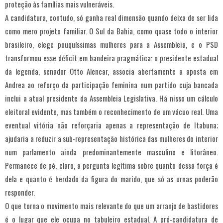
proteção às famílias mais vulneráveis.
A candidatura, contudo, só ganha real dimensão quando deixa de ser lida
como mero projeto familiar. O Sul da Bahia, como quase todo o interior
brasileiro, elege pouquíssimas mulheres para a Assembleia, e o PSD
transformou esse déficit em bandeira pragmática: o presidente estadual
da legenda, senador Otto Alencar, associa abertamente a aposta em
Andrea ao reforço da participação feminina num partido cuja bancada
inclui a atual presidente da Assembleia Legislativa. Há nisso um cálculo
eleitoral evidente, mas também o reconhecimento de um vácuo real. Uma
eventual vitória não reforçaria apenas a representação de Itabuna;
ajudaria a reduzir a sub-representação histórica das mulheres do interior
num parlamento ainda predominantemente masculino e litorâneo.
Permanece de pé, claro, a pergunta legítima sobre quanto dessa força é
dela e quanto é herdado da figura do marido, que só as urnas poderão
responder.
O que torna o movimento mais relevante do que um arranjo de bastidores
é o lugar que ele ocupa no tabuleiro estadual. A pré-candidatura de