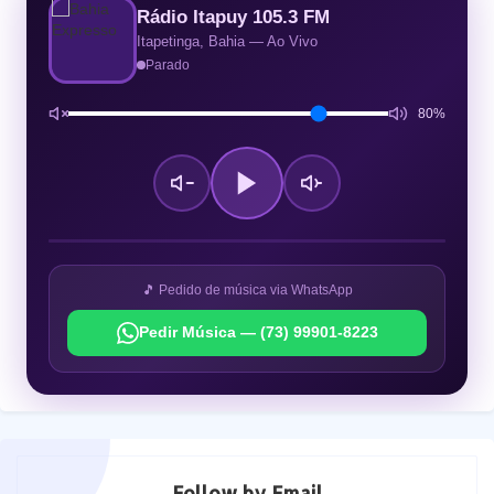
Rádio Itapuy 105.3 FM
Itapetinga, Bahia — Ao Vivo
Parado
80%
🎵 Pedido de música via WhatsApp
Pedir Música — (73) 99901-8223
Follow by Email