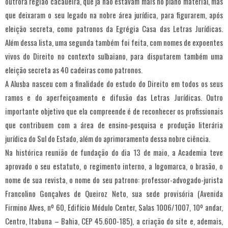
outrora região cacaueira, que já não estavam mais no plano material, mas
que deixaram o seu legado na nobre área jurídica, para figurarem, após
eleição secreta, como patronos da Egrégia Casa das Letras Jurídicas.
Além dessa lista, uma segunda também foi feita, com nomes de expoentes
vivos do Direito no contexto sulbaiano, para disputarem também uma
eleição secreta as 40 cadeiras como patronos.
A Alusba nasceu com a finalidade do estudo do Direito em todos os seus
ramos e do aperfeiçoamento e difusão das Letras Jurídicas. Outro
importante objetivo que ela compreende é de reconhecer os profissionais
que contribuem com a área de ensino-pesquisa e produção literária
jurídica do Sul do Estado, além do aprimoramento dessa nobre ciência.
Na histórica reunião de fundação do dia 13 de maio, a Academia teve
aprovado o seu estatuto, o regimento interno, a logomarca, o brasão, o
nome de sua revista, o nome do seu patrono: professor-advogado-jurista
Francolino Gonçalves de Queiroz Neto, sua sede provisória (Avenida
Firmino Alves, nº 60, Edifício Módulo Center, Salas 1006/1007, 10º andar,
Centro, Itabuna – Bahia, CEP 45.600-185), a criação do site e, ademais,