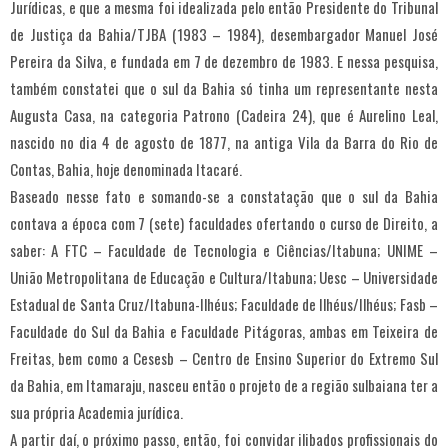
Jurídicas, e que a mesma foi idealizada pelo então Presidente do Tribunal
de Justiça da Bahia/TJBA (1983 – 1984), desembargador Manuel José
Pereira da Silva, e fundada em 7 de dezembro de 1983. E nessa pesquisa,
também constatei que o sul da Bahia só tinha um representante nesta
Augusta Casa, na categoria Patrono (Cadeira 24), que é Aurelino Leal,
nascido no dia 4 de agosto de 1877, na antiga Vila da Barra do Rio de
Contas, Bahia, hoje denominada Itacaré.
Baseado nesse fato e somando-se a constatação que o sul da Bahia
contava a época com 7 (sete) faculdades ofertando o curso de Direito, a
saber: A FTC – Faculdade de Tecnologia e Ciências/Itabuna; UNIME –
União Metropolitana de Educação e Cultura/Itabuna; Uesc – Universidade
Estadual de Santa Cruz/Itabuna-Ilhéus; Faculdade de Ilhéus/Ilhéus; Fasb –
Faculdade do Sul da Bahia e Faculdade Pitágoras, ambas em Teixeira de
Freitas, bem como a Cesesb – Centro de Ensino Superior do Extremo Sul
da Bahia, em Itamaraju, nasceu então o projeto de a região sulbaiana ter a
sua própria Academia jurídica.
A partir daí, o próximo passo, então, foi convidar ilibados profissionais do