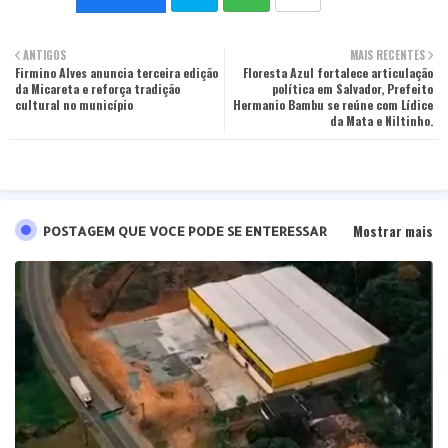
Twit
Wha
ANTIGOS
MAIS RECENTES
Firmino Alves anuncia terceira edição
ter
tsa
Floresta Azul fortalece articulação
da Micareta e reforça tradição
política em Salvador, Prefeito
cultural no município
Hermanio Bambu se reúne com Lídice
pp
da Mata e Niltinho.
Mostrar mais
POSTAGEM QUE VOCE PODE SE ENTERESSAR